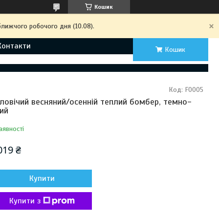
Кошик
ближчого робочого дня (10.08).
Контакти
Кошик
Код:
F0005
ловічий весняний/осенній теплий бомбер, темно-
рий
аявності
019 ₴
Купити
Купити з