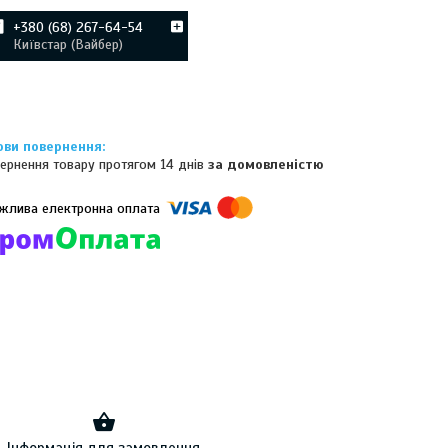
+380 (68) 267-64-54
Київстар (Вайбер)
ернення товару протягом 14 днів
за домовленістю
омпанії підключені електронні платежі. Тепер ви можете купити
ь-який товар не покидаючи сайту.
Інформація для замовлення