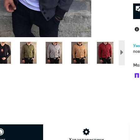
пов
У к
буд
пис
Характеристики