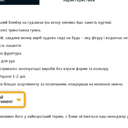
ний бомбер на гудзиках (на весну сміливо йде замість куртки).
поясі трикотажна гумка.
ій, завдяки якому виріб чудово сяде на будь - яку фігуру і водночас не
сть пошиття.
на фурнітура.
 для рук.
отривалої експлуатації виробів без втрати форми та кольору.
країні 1-2 дні.
и більше асортименту за посиланням, клацнувши на малюнок нижче.
замовимо його у найкоротший термін, з Вами зв'яжеться наш менеджер