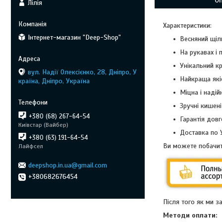
Лілія
Характеристики:
Інтернет-магазин "Deep-Shop"
Весняний щіль
На рукавах і 
Унікальний кр
вул. Надії Олексієнко, 28, Дніпро, У
Найкраща які
країна, Дніпро, Україна
Міцна і надій
Зручні кишені
+380 (68) 267-64-54
Гарантія довг
Київстар (Вайбер)
Доставка по У
+380 (63) 191-64-54
Ви можете побачит
Лайфсел
deepshop.in.ua@gmail.com
+380682676454
Після того як ми 
Методи оплати: