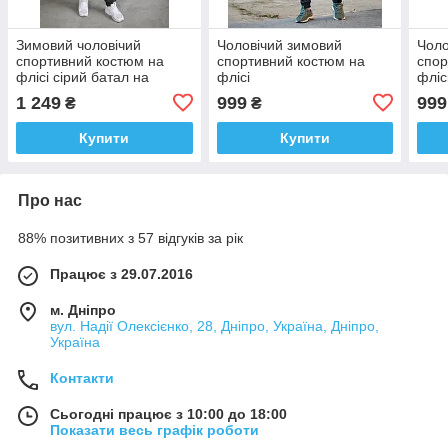
Зимовий чоловічий
Чоловічий зимовий
Чоло
спортивний костюм на
спортивний костюм на
спор
флісі сірий батал на
флісі
фліс
блискавці
1 249
999
999
₴
₴
Купити
Купити
Про нас
88% позитивних з 57 відгуків за рік
Працює з 29.07.2016
м. Дніпро
вул. Надії Олексієнко, 28, Дніпро, Україна, Дніпро,
Україна
Контакти
Сьогодні працює з 10:00 до 18:00
Показати весь графік роботи