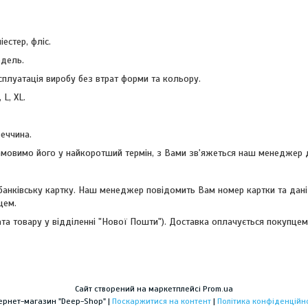
іестер, фліс.
одель.
сплуатація виробу без втрат форми та кольору.
 L, XL.
реччина.
замовимо його у найкоротший термін, з Вами зв'яжеться наш менеджер
 банківську картку. Наш менеджер повідомить Вам номер картки та дан
цем.
ата товару у відділенні "Нової Пошти"). Доставка оплачується покупцем
Сайт створений на маркетплейсі
Prom.ua
Інтернет-магазин "Deep-Shop" |
Поскаржитися на контент
|
Політика конфіденційно