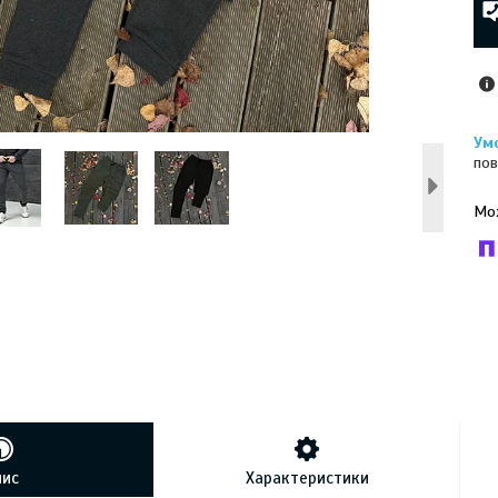
пов
У к
буд
пис
Характеристики