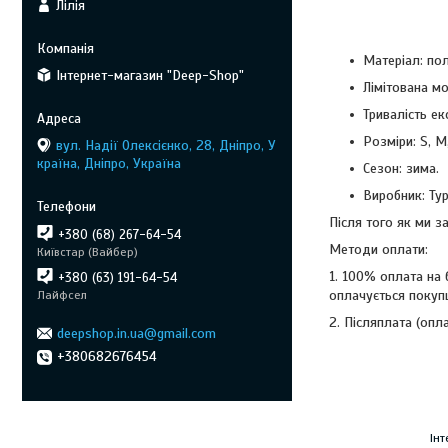
Лілія
Матеріал: пол
Інтернет-магазин "Deep-Shop"
Лімітована м
Тривалість ек
Розміри: S, M,
вул. Надії Олексієнко, 28, Дніпро, У
країна, Дніпро, Україна
Сезон: зима.
Виробник: Ту
Після того як ми 
+380 (68) 267-64-54
Методи оплати:
Київстар (Вайбер)
1. 100% оплата на
+380 (63) 191-64-54
оплачується покуп
Лайфсел
2. Післяплата (опл
deepshop.in.ua@gmail.com
+380682676454