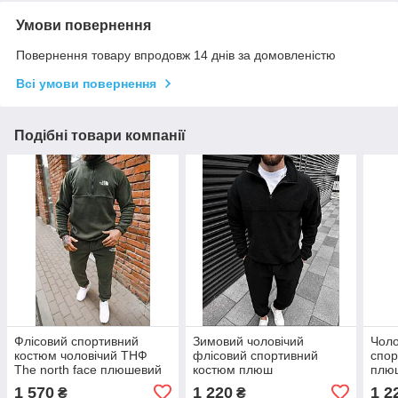
Умови повернення
Повернення товару впродовж 14 днів за домовленістю
Всі умови повернення
Подібні товари компанії
Флісовий спортивний
Зимовий чоловічий
Чоло
костюм чоловічий ТНФ
флісовий спортивний
спор
The north face плюшевий
костюм плюш
плю
1 570
1 220
1 2
₴
₴