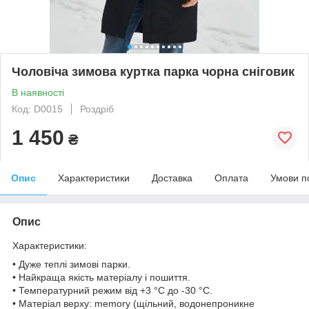
Чоловіча зимова куртка парка чорна сніговик
В наявності
Код: D0015
Роздріб
1 450
₴
Опис
Характеристики
Доставка
Оплата
Умови п
Опис
Характеристики:
• Дуже теплі зимові парки.
• Найкраща якість матеріалу і пошиття.
• Температурний режим від +3 °C до -30 °C.
• Матеріал верху: memory (щільний, водонепроникне