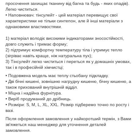
просочення захищає тканину від багна та будь - яких опадів).
Легко чиститься.
• Наповнювач: тінсулейт - цей матеріал перевищує свої
характеристики не тільки синтепон, але й інші матеріали з
однаковими властивостями.
1) матеріал володіє високими індикаторами зносостійкості,
довго служить і тримає форму;
2) підтримує комфортну температуру тіла і утримує тепло
(зігріває навіть краще, ніж натуральна пух);
3) Тінсулейт легко чиститься і переться як у домашніх умовах,
так і в професійній хімчистці;
• Подовжена модель має теплу стьобану підкладку.
• Дві бічні кишені, зовнішню нагрудну кишеню, бічну кишеню, а
також прихований внутрішній відділ.
• Міцна і надійна фурнітура.
• Виріб продуманий до дрібниць.
• Розміри: S, M, L, XL, XXL. Розмір підберемо точно по росту і
вазі.
Після оформлення замовлення у найкоротший термін, з Вами
зв'яжеться наш менеджер для уточнення деталей
замовлення.