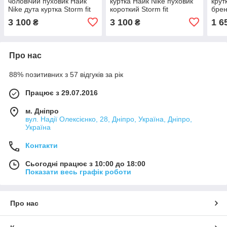
чоловічий пуховик Найк
куртка Найк Nike пуховик
крут
Nike дута куртка Storm fit
короткий Storm fit
бре
3 100
3 100
1 6
₴
₴
Про нас
88% позитивних з 57 відгуків за рік
Працює з 29.07.2016
м. Дніпро
вул. Надії Олексієнко, 28, Дніпро, Україна, Дніпро,
Україна
Контакти
Сьогодні працює з 10:00 до 18:00
Показати весь графік роботи
Про нас