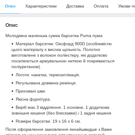
Опис
Характеристики
Доставка
Оплата
Умови п
Опис
Молодіжна маленька сумка барсетка Puma пума
Матеріал барсетки: Оксфорд 900D (особливістю
цього матеріалу є висока щільність. Полотно
виготовлене з волокон поліестеру, які додатково
посилюються армувальною ниткою й покриваються
поліуретаном).
Логоти: накатка, термоаплікація.
Регульована довжина ремінця.
Приховані шви.
Якісна фурнітура.
Виріб має 3 відділення. 1 основне, 1 додаткова
зовнішня кишеня (без блискавки) і 1 задня кишеня.
Розміри барсетки: 19 х 16 х 6 см.
Після оформлення замовлення якнайшвидше з Вами
зв'яжеться наш менеджер для уточнення деталей