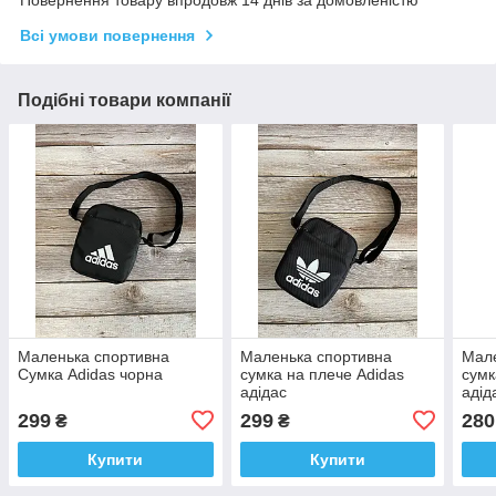
Повернення товару впродовж 14 днів за домовленістю
Всі умови повернення
Подібні товари компанії
Маленька спортивна
Маленька спортивна
Мале
Сумка Adidas чорна
сумка на плече Adidas
сумк
адідас
адід
299
299
280
₴
₴
Купити
Купити