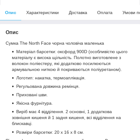
Опис
Характеристики
Доставка
Оплата
Умови п
Опис
Сумка The North Face чорна чоловіча маленька
Матеріал барсетки: оксфорд 900D (особливістю цього
матеріалу є висока щільність. Полотно виготовлене з
волокон поліестеру, які додатково посилюються
армувальною ниткою й покриваються поліуретаном).
Логотип: накатка, термоаплікація.
Регульована довжина ремінця.
Приховані шви.
Якісна фурнітура.
Виріб має 4 відділення. 2 основні, 1 додаткова
зовнішня кишеня й 1 задня кишеня, всі відділення на
блискавці.
Розміри барсетки: 20 х 16 х 8 см.