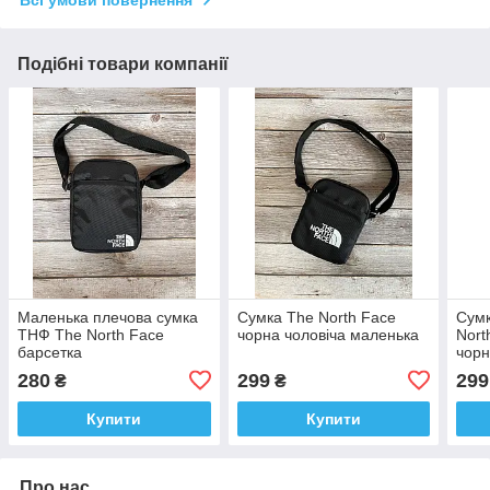
Всі умови повернення
Подібні товари компанії
Маленька плечова сумка
Сумка The North Face
Сумк
ТНФ The North Face
чорна чоловіча маленька
Nort
барсетка
чорн
280
299
299
₴
₴
Купити
Купити
Про нас