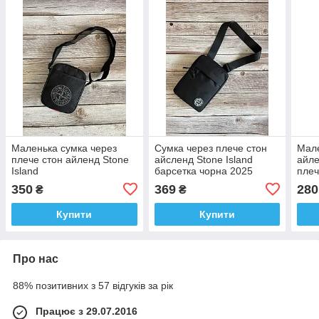
Маленька сумка через
Сумка через плече стон
Мале
плече стон айленд Stone
айсленд Stone Island
айле
Island
барсетка чорна 2025
плеч
новинка
350
369
280
₴
₴
Купити
Купити
Про нас
88% позитивних з 57 відгуків за рік
Працює з 29.07.2016