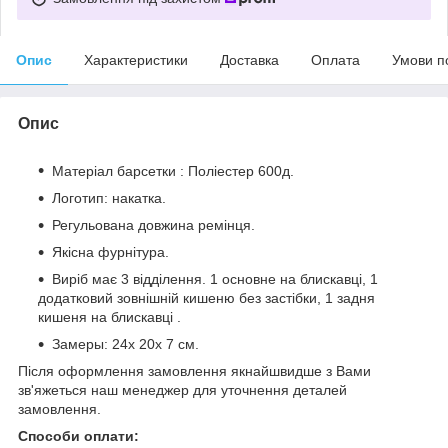
Опис
Характеристики
Доставка
Оплата
Умови п
Опис
Матеріал барсетки : Поліестер 600д.
Логотип: накатка.
Регульована довжина ремінця.
Якісна фурнітура.
Виріб має 3 відділення. 1 основне на блискавці, 1
додатковий зовнішній кишеню без застібки, 1 задня
кишеня на блискавці .
Замеры: 24x 20x 7 см.
Після оформлення замовлення якнайшвидше з Вами
зв'яжеться наш менеджер для уточнення деталей
замовлення.
Способи оплати: