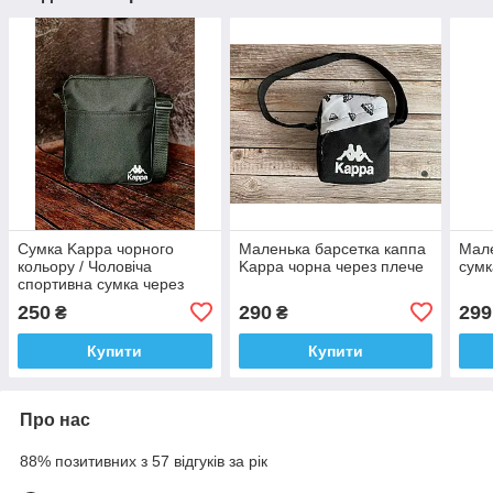
Сумка Kappa чорного
Маленька барсетка каппа
Мале
кольору / Чоловіча
Kappa чорна через плече
сумк
спортивна сумка через
плече каппа/ Барсетка
250
290
299
₴
₴
Kappa
Купити
Купити
Про нас
88% позитивних з 57 відгуків за рік