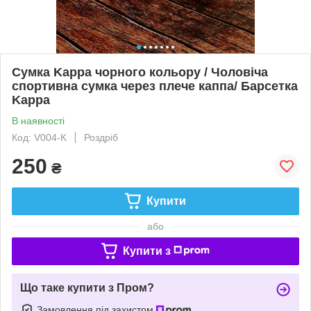
Сумка Kappa чорного кольору / Чоловіча
спортивна сумка через плече каппа/ Барсетка
Kappa
В наявності
Код: V004-K
Роздріб
250
₴
Купити
або
Купити з
Що таке купити з Пром?
Замовлення під захистом