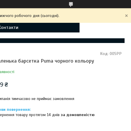
ижчого робочого дня (сьогодні).
Контакти
Код:
005PP
ленька барсетка Puma чорного кольору
аявності
9 ₴
панія тимчасово не приймає замовлення
ернення товару протягом 14 днів
за домовленістю