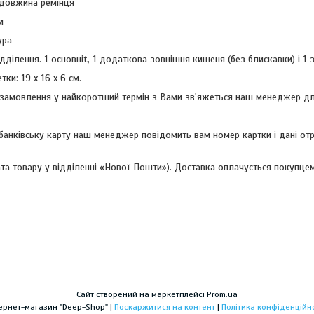
довжина ремінця
и
ура
ідділення. 1 основніt, 1 додаткова зовнішня кишеня (без блискавки) і 1
тки: 19 х 16 х 6 см.
замовлення у найкоротший термін з Вами зв'яжеться наш менеджер дл
анківську карту наш менеджер повідомить вам номер картки і дані от
та товару у відділенні «Нової Пошти»). Доставка оплачується покупцем
Сайт створений на маркетплейсі
Prom.ua
Інтернет-магазин "Deep-Shop" |
Поскаржитися на контент
|
Політика конфіденційно