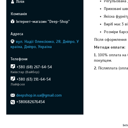
Регульована 
Лілія
Приховані шв
Якісна фурніт
Інтернет-магазин "Deep-Shop"
Виріб має 3 в
Розміри барсе
Після оформлення 
вул. Надії Олексієнко, 28, Дніпро, У
країна, Дніпро, Україна
Методи оплати:
1.
100% оплата на б
покупцем.
+380 (68) 267-64-54
2.
Післяплата (опла
Київстар (Вайбер)
+380 (63) 191-64-54
Лайфсел
deepshop.in.ua@gmail.com
+380682676454