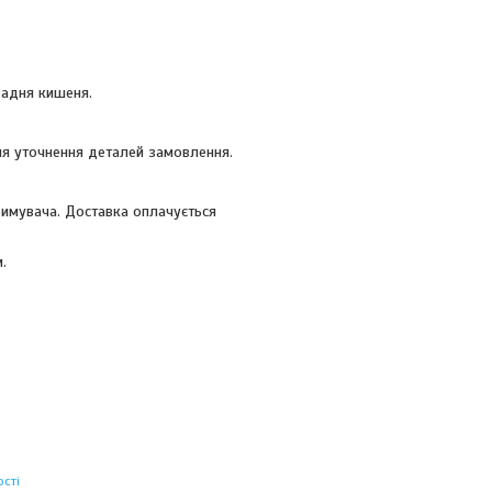
 задня кишеня.
я уточнення деталей замовлення.
римувача. Доставка оплачується
.
сті