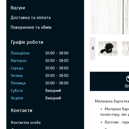
Відгуки
Доставка та оплата
Повернення та обмін
Графік роботи
Понеділок
10:00
18:00
Вівторок
10:00
18:00
Середа
10:00
18:00
Четвер
10:00
18:00
Пʼятниця
10:00
18:00
О
Субота
Вихідний
Неділя
Вихідний
Маленька барсетк
Матеріал бар
Контакти
поліестеру, як
Логотип : тер