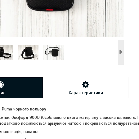
пис
Характеристики
а Puma чорного кольору
сетки: Оксфорд 900D (Особливістю цього матеріалу є висока щільність.
і додатково посилюються армуючої ниткою і покриваються поліуретаном
моаплікація, накатка