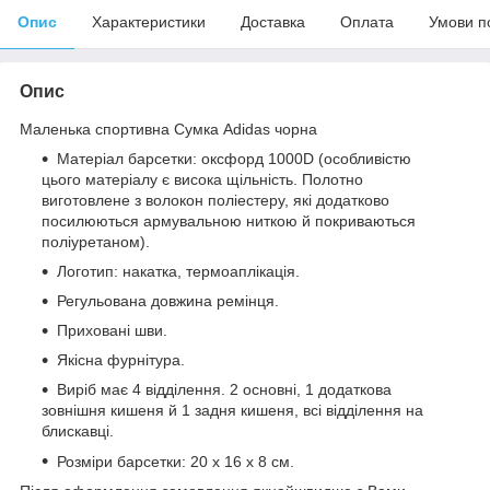
Опис
Характеристики
Доставка
Оплата
Умови п
Опис
Маленька спортивна Сумка Adidas чорна
Матеріал барсетки: оксфорд 1000D (особливістю
цього матеріалу є висока щільність. Полотно
виготовлене з волокон поліестеру, які додатково
посилюються армувальною ниткою й покриваються
поліуретаном).
Логотип: накатка, термоаплікація.
Регульована довжина ремінця.
Приховані шви.
Якісна фурнітура.
Виріб має 4 відділення. 2 основні, 1 додаткова
зовнішня кишеня й 1 задня кишеня, всі відділення на
блискавці.
Розміри барсетки: 20 х 16 х 8 см.