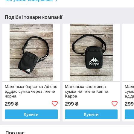
Подібні товари компанії
Маленька барсетка Adidas
Маленька спортивна
Мале
адідас сумка через плече
сумка на плече Каппа
сумк
чорна
Kappa
адід
299
299
299
₴
₴
Купити
Купити
Про нас