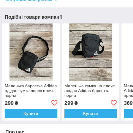
Подібні товари компанії
Маленька барсетка Adidas
Маленька сумка на плече
Мале
адідас сумка через плече
адідас Adidas барсетка
Adid
чорна
чорна
пря
299
299
369
₴
₴
Купити
Купити
Про нас