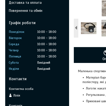
Доставка та оплата
Повернення та обмін
Графік роботи
Понеділок
10:00
18:00
Вівторок
10:00
18:00
Середа
10:00
18:00
Четвер
10:00
18:00
Пʼятниця
10:00
18:00
О
Субота
Вихідний
Неділя
Вихідний
Маленька спортивн
Матеріал бар
Контакти
поліестеру, як
Логоти: накат
Регульована 
Лілія
Приховані шв