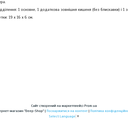
ура.
ідділення: 1 основне, 1 додаткова зовнішня кишеня (без блискавки) і 1 
тки: 19 х 16 х 6 см.
Сайт створений на маркетплейсі
Prom.ua
Інтернет-магазин "Deep-Shop" |
Поскаржитися на контент
|
Політика конфіденційно
Select Language
▼