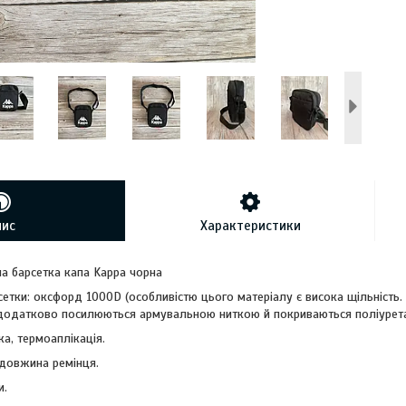
пис
Характеристики
а барсетка капа Kappa чорна
сетки: оксфорд 1000D (особливістю цього матеріалу є висока щільність
і додатково посилюються армувальною ниткою й покриваються поліурет
ка, термоаплікація.
довжина ремінця.
и.