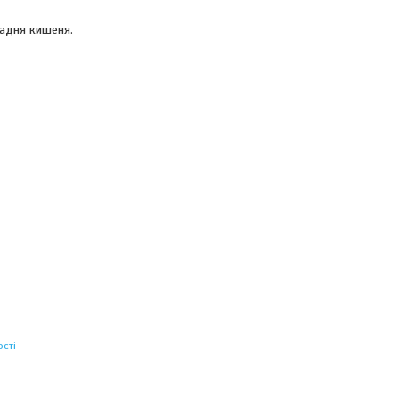
задня кишеня.
сті