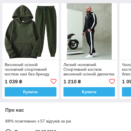
Весняний осінній
Легкий чоловічий
Чоло
чоловічий спортивний
Спортивний костюм
кост
костюм хакі без бренду
весняний осінній двонитка
блис
без бренду
осін
1 039
1 210
1 0
₴
₴
Купити
Купити
Про нас
88% позитивних з 57 відгуків за рік