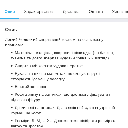
Опис
Характеристики
Доставка
Оплата
Умови п
Опис
Легкий Чоловічий спортивний костюм на осінь весну
плащовка
Матеріал: плащівка, всередині підкладка (не блякне,
тканина та довго зберігає чудовий зовнішній вигляд).
Спортивний костюм чудово переться.
Рукава та низ на манжетах, не сковують рух і
створюють ідеальну посадку.
Вшитий капюшон.
Кофта знизу на затяжках, що дає змогу фіксувати її
під свою фігуру.
Дві кишені на штанах. Два зовнішні й один внутрішній
карман на кофті.
Розміри: S, M, L, XL. Допоможемо підібрати розмір за
вагою та зростом.