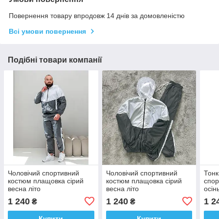
Повернення товару впродовж 14 днів за домовленістю
Всі умови повернення
Подібні товари компанії
Чоловічий спортивний
Чоловічий спортивний
Тонк
костюм плащовка сірий
костюм плащовка сірий
спор
весна літо
весна літо
осін
1 240
1 240
1 2
₴
₴
Купити
Купити