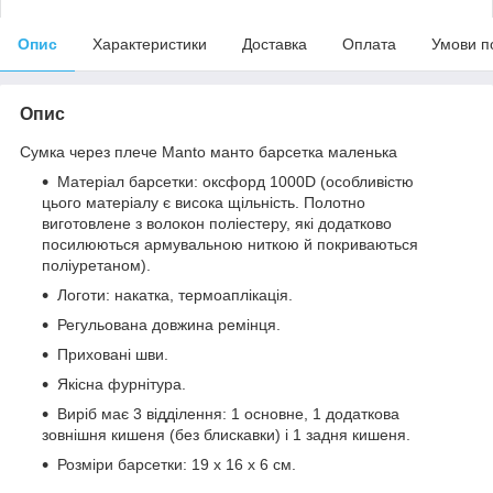
Опис
Характеристики
Доставка
Оплата
Умови п
Опис
Сумка через плече Manto манто барсетка маленька
Матеріал барсетки: оксфорд 1000D (особливістю
цього матеріалу є висока щільність. Полотно
виготовлене з волокон поліестеру, які додатково
посилюються армувальною ниткою й покриваються
поліуретаном).
Логоти: накатка, термоаплікація.
Регульована довжина ремінця.
Приховані шви.
Якісна фурнітура.
Виріб має 3 відділення: 1 основне, 1 додаткова
зовнішня кишеня (без блискавки) і 1 задня кишеня.
Розміри барсетки: 19 х 16 х 6 см.