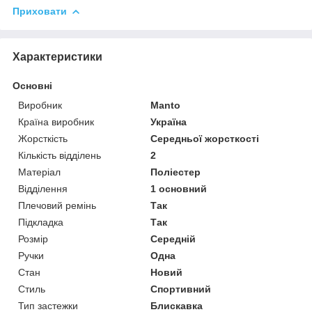
Приховати
Характеристики
Основні
Виробник
Manto
Країна виробник
Україна
Жорсткість
Середньої жорсткості
Кількість відділень
2
Матеріал
Поліестер
Відділення
1 основний
Плечовий ремінь
Так
Підкладка
Так
Розмір
Середній
Ручки
Одна
Стан
Новий
Стиль
Спортивний
Тип застежки
Блискавка