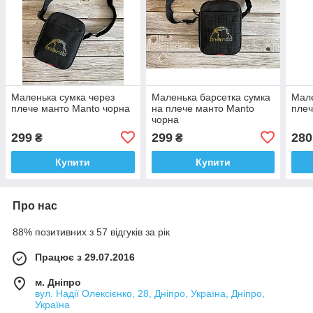
Маленька сумка через
Маленька барсетка сумка
Мале
плече манто Manto чорна
на плече манто Manto
плеч
чорна
299
299
280
₴
₴
Купити
Купити
Про нас
88% позитивних з 57 відгуків за рік
Працює з 29.07.2016
м. Дніпро
вул. Надії Олексієнко, 28, Дніпро, Україна, Дніпро,
Україна