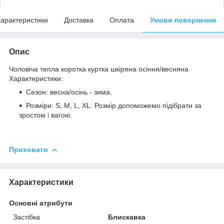
арактеристики
Доставка
Оплата
Умови повернення
Опис
Чоловіча тепла коротка куртка шкіряна осіння/весняна
Характеристики:
Сезон: весна/осінь - зима.
Розміри: S, M, L, XL. Розмір допоможемо підібрати за
зростом і вагою.
Приховати
Характеристики
Основні атрибути
Застібка
Блискавка