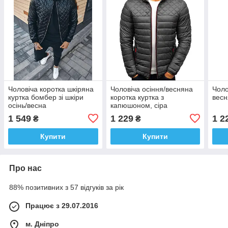
Чоловіча коротка шкіряна
Чоловіча осіння/весняна
Чоло
куртка бомбер зі шкіри
коротка куртка з
весн
осінь/весна
капюшоном, сіра
1 549
1 229
1 2
₴
₴
Купити
Купити
Про нас
88% позитивних з 57 відгуків за рік
Працює з 29.07.2016
м. Дніпро