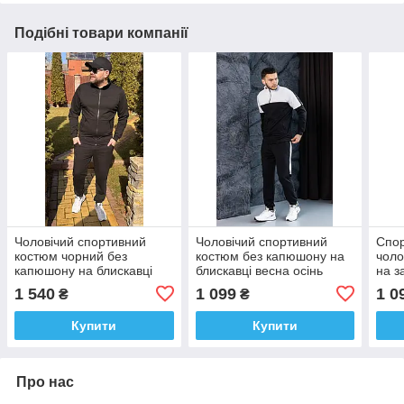
Подібні товари компанії
Чоловічий спортивний
Чоловічий спортивний
Спо
костюм чорний без
костюм без капюшону на
чоло
капюшону на блискавці
блискавці весна осінь
на з
весна осінь
осін
1 540
1 099
1 0
₴
₴
Купити
Купити
Про нас