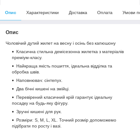
Опис
Характеристики
Доставка
Оплата
Умови п
Опис
Чоловічий дутий жилет на весну і осінь без капюшону
Класична стильна демісезонна жилетка з матеріалів
преміум-класу.
Найкраща якість пошиття, ідеальна відділка та
обробка швів.
Наповнювач: сінтепух.
Два бічні кишені на змійці.
Перевірений класичний крій гарантує ідеальну
посадку на будь-яку фігуру.
Зручні кишені для рук.
Розміри: S, M, L, XL. Точний розмір допоможемо
підібрати по росту і вазі.