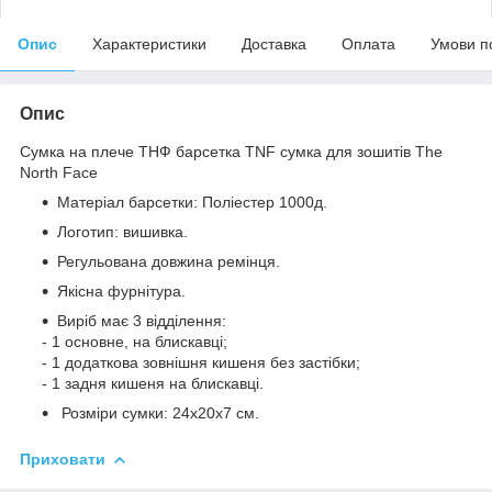
Опис
Характеристики
Доставка
Оплата
Умови п
Опис
Сумка на плече ТНФ барсетка TNF сумка для зошитів The
North Face
Матеріал барсетки: Поліестер 1000д.
Логотип: вишивка.
Регульована довжина ремінця.
Якісна фурнітура.
Виріб має 3 відділення:
- 1 основне, на блискавці;
- 1 додаткова зовнішня кишеня без застібки;
- 1 задня кишеня на блискавці.
Розміри сумки: 24x20x7 см.
Приховати