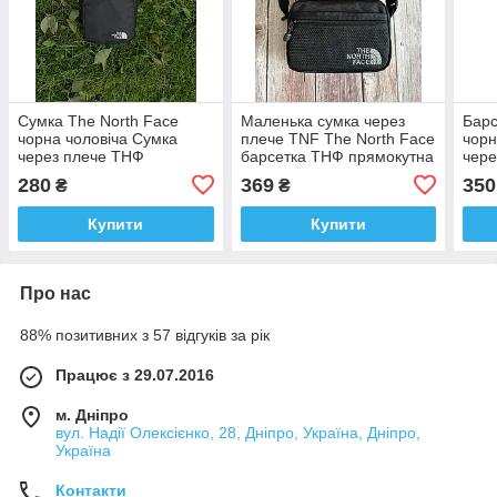
Сумка The North Face
Маленька сумка через
Барс
чорна чоловіча Сумка
плече TNF The North Face
чорн
через плече ТНФ
барсетка ТНФ прямокутна
чере
Барсетка TNF на плече
TNF
280
369
350
₴
₴
Купити
Купити
Про нас
88% позитивних з 57 відгуків за рік
Працює з 29.07.2016
м. Дніпро
вул. Надії Олексієнко, 28, Дніпро, Україна, Дніпро,
Україна
Контакти