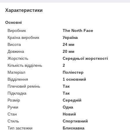
Характеристики
Основні
Виробник
The North Face
Країна виробник
Україна
Висота
24 мм
Довжина
20 мм
Жорсткість
Середньої жорсткості
Кількість відділень
2
Матеріал
Поліестер
Відділення
1 основний
Плечовий ремінь
Так
Підкладка
Так
Розмір
Середній
Ручки
Одна
Стан
Новий
Стиль
Спортивний
Тип застежки
Блискавка