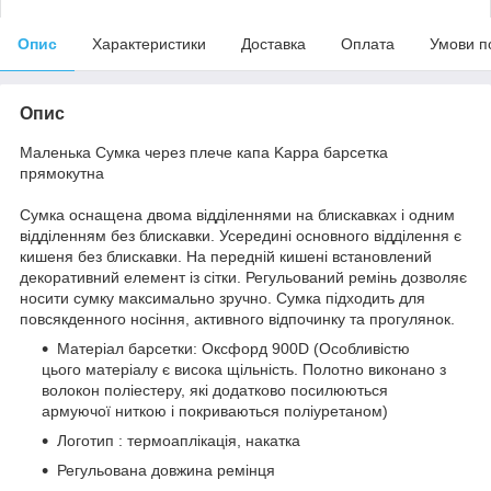
Опис
Характеристики
Доставка
Оплата
Умови п
Опис
Маленька Сумка через плече капа Kappa барсетка
прямокутна
Сумка оснащена двома відділеннями на блискавках і одним
відділенням без блискавки. Усередині основного відділення є
кишеня без блискавки. На передній кишені встановлений
декоративний елемент із сітки. Регульований ремінь дозволяє
носити сумку максимально зручно. Сумка підходить для
повсякденного носіння, активного відпочинку та прогулянок.
Матеріал барсетки: Оксфорд 900D (Особливістю
цього матеріалу є висока щільність. Полотно виконано з
волокон поліестеру, які додатково посилюються
армуючої ниткою і покриваються поліуретаном)
Логотип : термоаплікація, накатка
Регульована довжина ремінця