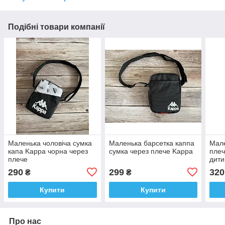
Подібні товари компанії
Маленька чоловіча сумка
Маленька барсетка каппа
Мале
капа Kappa чорна через
сумка через плече Kappa
плеч
плече
дити
290
299
320
₴
₴
Купити
Купити
Про нас