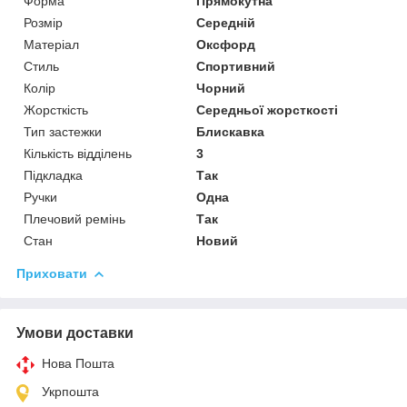
Форма
Прямокутна
Розмір
Середній
Матеріал
Оксфорд
Стиль
Спортивний
Колір
Чорний
Жорсткість
Середньої жорсткості
Тип застежки
Блискавка
Кількість відділень
3
Підкладка
Так
Ручки
Одна
Плечовий ремінь
Так
Стан
Новий
Приховати
Умови доставки
Нова Пошта
Укрпошта