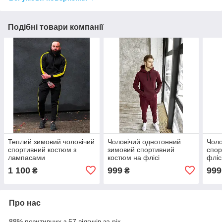
Подібні товари компанії
Теплий зимовий чоловічий
Чоловічий однотонний
Чоло
спортивний костюм з
зимовий спортивний
спор
лампасами
костюм на флісі
фліс
1 100
999
999
₴
₴
Про нас
88% позитивних з 57 відгуків за рік